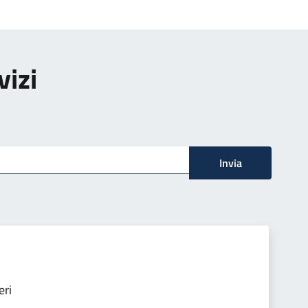
vizi
Invia
eri