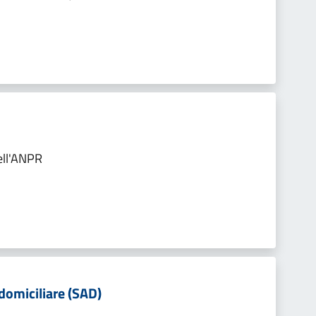
ell'ANPR
 domiciliare (SAD)