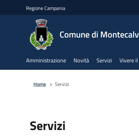
Salta al contenuto principale
Regione Campania
Comune di Montecalv
Amministrazione
Novità
Servizi
Vivere 
Home
>
Servizi
Servizi