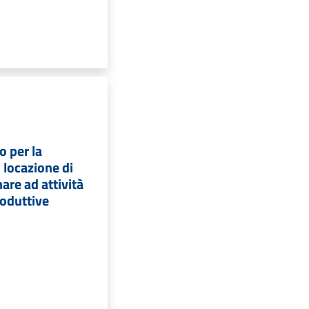
 per la
 locazione di
nare ad attività
roduttive