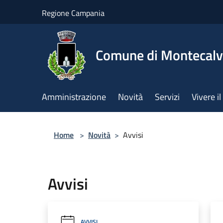
Salta al contenuto principale
Regione Campania
Comune di Montecalv
Amministrazione
Novità
Servizi
Vivere 
Home
>
Novità
>
Avvisi
Avvisi
AVVISI