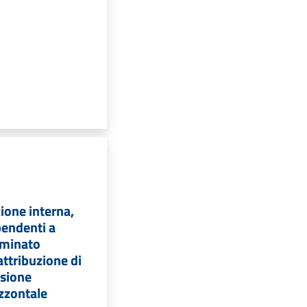
zione interna,
pendenti a
rminato
'attribuzione di
sione
zzontale