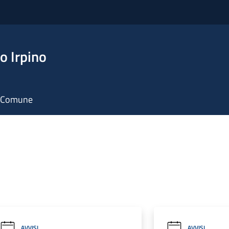
o Irpino
il Comune
AVVISI
AVVISI