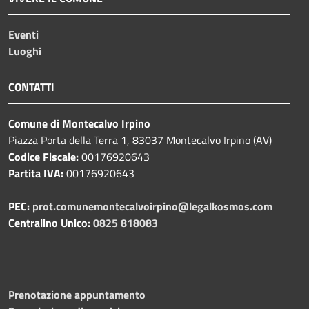
Eventi
Luoghi
CONTATTI
Comune di Montecalvo Irpino
Piazza Porta della Terra 1, 83037 Montecalvo Irpino (AV)
Codice Fiscale:
00176920643
Partita IVA:
00176920643
PEC:
prot.comunemontecalvoirpino@legalkosmos.com
Centralino Unico:
0825 818083
Prenotazione appuntamento