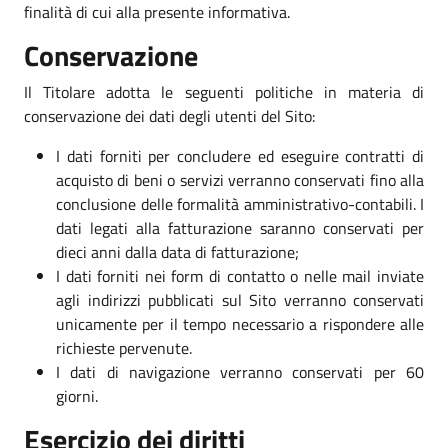
finalità di cui alla presente informativa.
Conservazione
Il Titolare adotta le seguenti politiche in materia di
conservazione dei dati degli utenti del Sito:
I dati forniti per concludere ed eseguire contratti di
acquisto di beni o servizi verranno conservati fino alla
conclusione delle formalità amministrativo-contabili. I
dati legati alla fatturazione saranno conservati per
dieci anni dalla data di fatturazione;
I dati forniti nei form di contatto o nelle mail inviate
agli indirizzi pubblicati sul Sito verranno conservati
unicamente per il tempo necessario a rispondere alle
richieste pervenute.
I dati di navigazione verranno conservati per 60
giorni.
Esercizio dei diritti