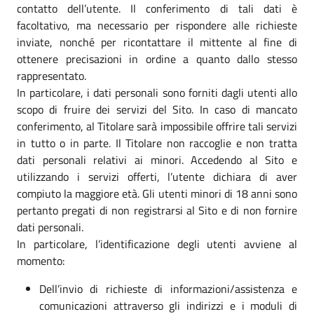
contatto dell’utente. Il conferimento di tali dati è
facoltativo, ma necessario per rispondere alle richieste
inviate, nonché per ricontattare il mittente al fine di
ottenere precisazioni in ordine a quanto dallo stesso
rappresentato.
In particolare, i dati personali sono forniti dagli utenti allo
scopo di fruire dei servizi del Sito. In caso di mancato
conferimento, al Titolare sarà impossibile offrire tali servizi
in tutto o in parte. Il Titolare non raccoglie e non tratta
dati personali relativi ai minori. Accedendo al Sito e
utilizzando i servizi offerti, l’utente dichiara di aver
compiuto la maggiore età. Gli utenti minori di 18 anni sono
pertanto pregati di non registrarsi al Sito e di non fornire
dati personali.
In particolare, l’identificazione degli utenti avviene al
momento:
Dell’invio di richieste di informazioni/assistenza e
comunicazioni attraverso gli indirizzi e i moduli di