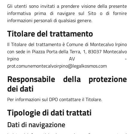
Gli utenti sono invitati a prendere visione della presente
informativa prima di navigare sul Sito o di fornire
informazioni personali di qualsiasi genere.
Titolare del trattamento
Il Titolare del trattamento è Comune di Montecalvo Irpino
con sede in Piazza Porta della Terra, 1, 83037 Montecalvo
Irpino AV -
prot.comunemontecalvoirpino@legalkosmos.com
Responsabile della protezione
dei dati
Per informazioni sul DPO contattare il Titolare.
Tipologie di dati trattati
Dati di navigazione