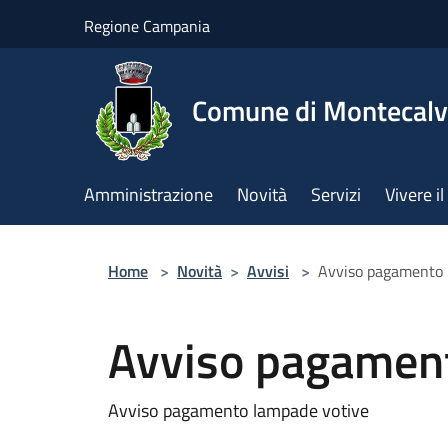
Salta al contenuto principale
Regione Campania
Comune di Montecalv
Amministrazione
Novità
Servizi
Vivere 
Home
>
Novità
>
Avvisi
>
Avviso pagamento 
Avviso pagament
Avviso pagamento lampade votive