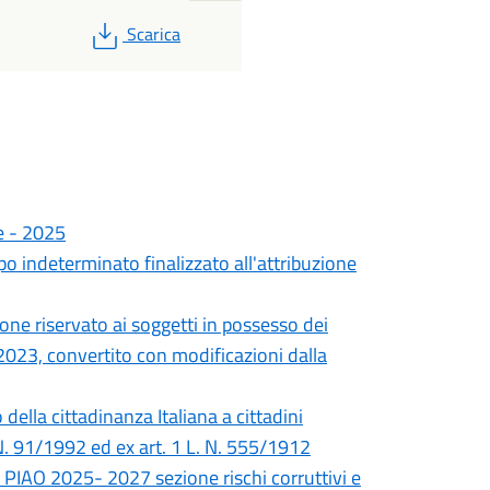
PDF
Scarica
e - 2025
po indeterminato finalizzato all'attribuzione
one riservato ai soggetti in possesso dei
3/2023, convertito con modificazioni dalla
ella cittadinanza Italiana a cittadini
 N. 91/1992 ed ex art. 1 L. N. 555/1912
 PIAO 2025- 2027 sezione rischi corruttivi e