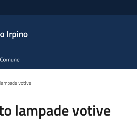
o Irpino
il Comune
lampade votive
o lampade votive