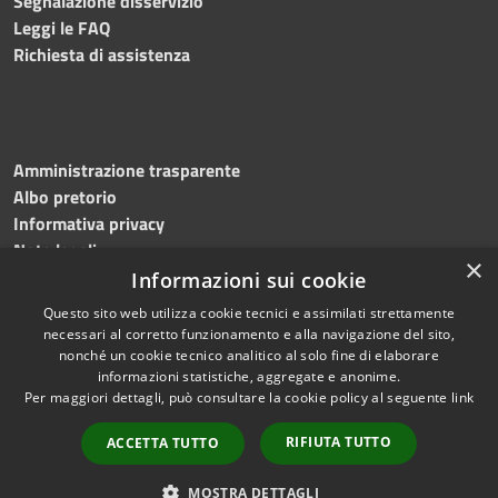
Segnalazione disservizio
Leggi le FAQ
Richiesta di assistenza
Amministrazione trasparente
Albo pretorio
Informativa privacy
Note legali
×
Dichiarazione di accessibilità
Informazioni sui cookie
Questo sito web utilizza cookie tecnici e assimilati strettamente
necessari al corretto funzionamento e alla navigazione del sito,
nonché un cookie tecnico analitico al solo fine di elaborare
informazioni statistiche, aggregate e anonime.
RSS
Copyright © 2024 •
Per maggiori dettagli, può consultare la cookie policy al seguente
link
Accessibilità
Comune di Montecalvo
Privacy
Irpino • Powered by
RIFIUTA TUTTO
ACCETTA TUTTO
Cookie
Municipium
•
Redazione
Mappa del sito
MOSTRA DETTAGLI