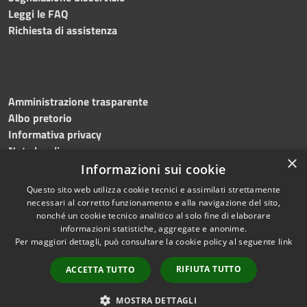
Leggi le FAQ
Richiesta di assistenza
Amministrazione trasparente
Albo pretorio
Informativa privacy
Note legali
×
Dichiarazione di accessibilità
Informazioni sui cookie
Questo sito web utilizza cookie tecnici e assimilati strettamente
necessari al corretto funzionamento e alla navigazione del sito,
nonché un cookie tecnico analitico al solo fine di elaborare
informazioni statistiche, aggregate e anonime.
RSS
Copyright © 2024 •
Per maggiori dettagli, può consultare la cookie policy al seguente
link
Accessibilità
Comune di Montecalvo
Privacy
Irpino • Powered by
RIFIUTA TUTTO
ACCETTA TUTTO
Cookie
Municipium
•
Redazione
Mappa del sito
MOSTRA DETTAGLI