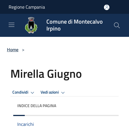
Salta al contenuto principale
Regione Campania
Comune di Montecalvo
Irpino
Home
>
Mirella Giugno
Condividi
Vedi azioni
INDICE DELLA PAGINA
Incarichi