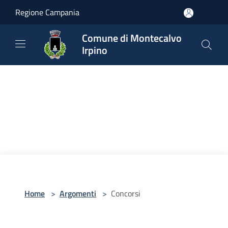
Salta al contenuto principale
Regione Campania
Comune di Montecalvo
Irpino
Home
>
Argomenti
>
Concorsi