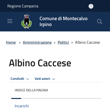
Salta al contenuto principale
Regione Campania
Comune di Montecalvo
Irpino
Home
>
Amministrazione
>
Politici
>
Albino Caccese
Albino Caccese
Condividi
Vedi azioni
INDICE DELLA PAGINA
Incarichi