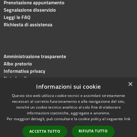
Prenotazione appuntamento
Segnalazione disservizio
Leggi le FAQ
Richiesta di assistenza
Amministrazione trasparente
Albo pretorio
Informativa privacy
Note legali
×
Dichiarazione di accessibilità
Informazioni sui cookie
Questo sito web utilizza cookie tecnici e assimilati strettamente
necessari al corretto funzionamento e alla navigazione del sito,
nonché un cookie tecnico analitico al solo fine di elaborare
informazioni statistiche, aggregate e anonime.
RSS
Copyright © 2024 •
Per maggiori dettagli, può consultare la cookie policy al seguente
link
Accessibilità
Comune di Montecalvo
Privacy
Irpino • Powered by
RIFIUTA TUTTO
ACCETTA TUTTO
Cookie
Municipium
•
Redazione