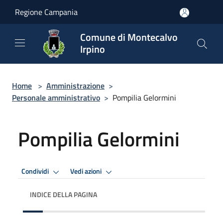
Salta al contenuto principale
Regione Campania
Comune di Montecalvo
Irpino
Home
>
Amministrazione
>
Personale amministrativo
>
Pompilia Gelormini
Pompilia Gelormini
Condividi
Vedi azioni
INDICE DELLA PAGINA