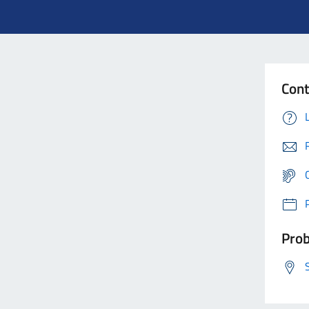
Cont
Prob