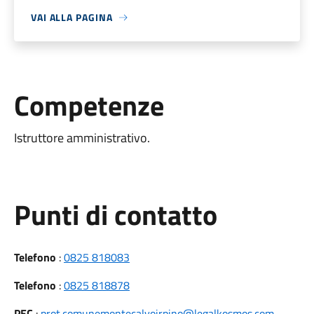
VAI ALLA PAGINA
Competenze
Istruttore amministrativo.
Punti di contatto
Telefono
:
0825 818083
Telefono
:
0825 818878
PEC
:
prot.comunemontecalvoirpino@legalkosmos.com