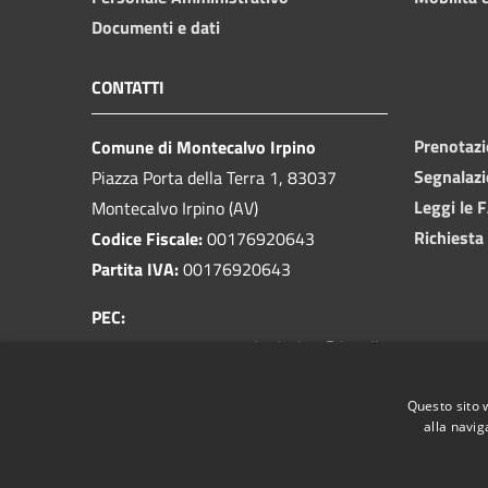
Documenti e dati
CONTATTI
Prenotaz
Comune di Montecalvo Irpino
Segnalazi
Piazza Porta della Terra 1, 83037
Leggi le 
Montecalvo Irpino (AV)
Richiesta
Codice Fiscale:
00176920643
Partita IVA:
00176920643
PEC:
prot.comunemontecalvoirpino@legalkosmos.com
Centralino Unico:
0825 818083
Questo sito 
alla navig