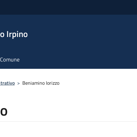
o Irpino
il Comune
trativo
>
Beniamino Iorizzo
zo