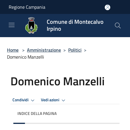
Salta al contenuto principale
Regione Campania
Comune di Montecalvo
Irpino
Home
>
Amministrazione
>
Politici
>
Domenico Manzelli
Domenico Manzelli
Condividi
Vedi azioni
INDICE DELLA PAGINA