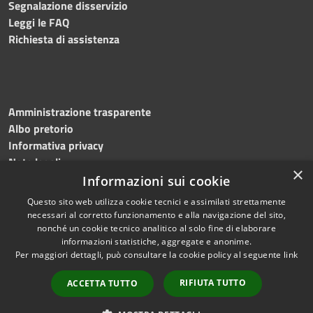
Segnalazione disservizio
Leggi le FAQ
Richiesta di assistenza
Amministrazione trasparente
Albo pretorio
Informativa privacy
Note legali
×
Dichiarazione di accessibilità
Informazioni sui cookie
Questo sito web utilizza cookie tecnici e assimilati strettamente
necessari al corretto funzionamento e alla navigazione del sito,
nonché un cookie tecnico analitico al solo fine di elaborare
informazioni statistiche, aggregate e anonime.
RSS
Copyright © 2024 •
Per maggiori dettagli, può consultare la cookie policy al seguente
link
Accessibilità
Comune di Montecalvo
Privacy
Irpino • Powered by
RIFIUTA TUTTO
ACCETTA TUTTO
Cookie
Municipium
•
Redazione
Mappa del sito