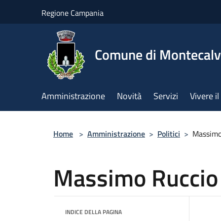
Salta al contenuto principale
Regione Campania
Comune di Montecalv
Amministrazione
Novità
Servizi
Vivere 
Home
>
Amministrazione
>
Politici
>
Massimo
Massimo Ruccio
INDICE DELLA PAGINA