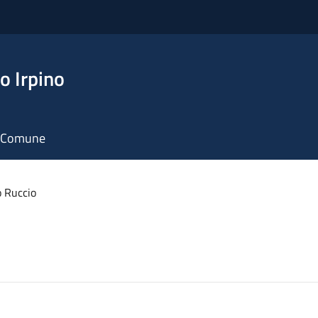
o Irpino
il Comune
 Ruccio