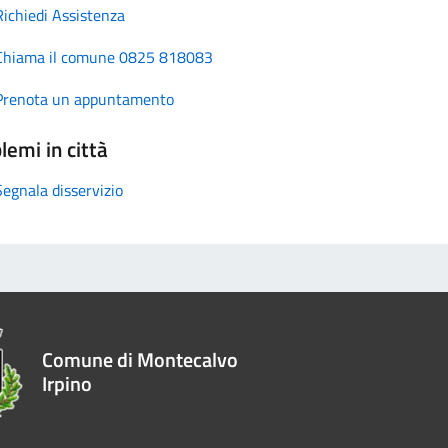
Richiedi Assistenza
Chiama il comune 0825 818083
Prenota un appuntamento
lemi in città
Segnala disservizio
Comune di Montecalvo
Irpino