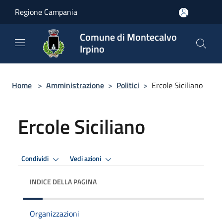
Salta al contenuto principale
Regione Campania
Comune di Montecalvo
Irpino
Home
>
Amministrazione
>
Politici
>
Ercole Siciliano
Ercole Siciliano
Condividi
Vedi azioni
INDICE DELLA PAGINA
Organizzazioni