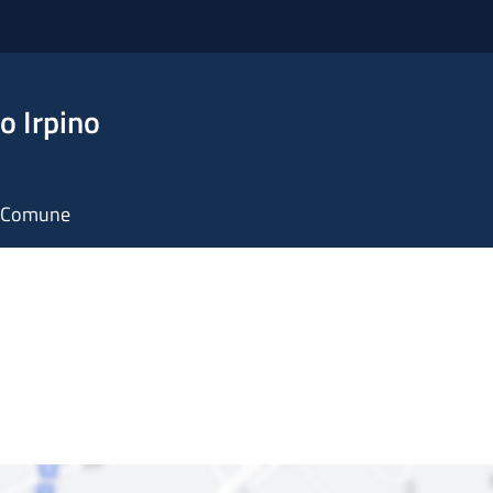
o Irpino
il Comune