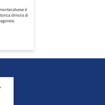
a montecalvese è
 storica dimora di
ragonesi.
?