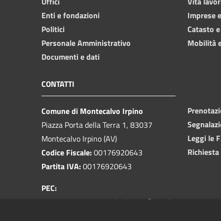
Uffici
Vita lavor
Enti e fondazioni
Imprese 
Politici
Catasto e
Personale Amministrativo
Mobilità e
Documenti e dati
CONTATTI
Prenotaz
Comune di Montecalvo Irpino
Segnalazi
Piazza Porta della Terra 1, 83037
Leggi le 
Montecalvo Irpino (AV)
Richiesta
Codice Fiscale:
00176920643
Partita IVA:
00176920643
PEC:
prot.comunemontecalvoirpino@legalkosmos.com
Centralino Unico:
0825 818083